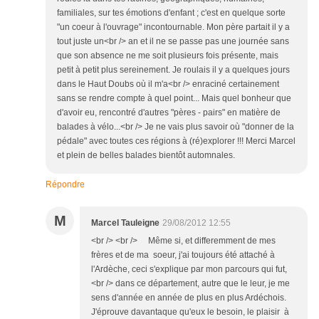
familiales, sur tes émotions d'enfant ; c'est en quelque sorte
"un coeur à l'ouvrage" incontournable. Mon père partait il y a
tout juste un<br /> an et il ne se passe pas une journée sans
que son absence ne me soit plusieurs fois présente, mais
petit à petit plus sereinement. Je roulais il y a quelques jours
dans le Haut Doubs où il m'a<br /> enraciné certainement
sans se rendre compte à quel point... Mais quel bonheur que
d'avoir eu, rencontré d'autres "pères - pairs" en matière de
balades à vélo...<br /> Je ne vais plus savoir où "donner de la
pédale" avec toutes ces régions à (ré)explorer !!! Merci Marcel
et plein de belles balades bientôt automnales.
Répondre
M
Marcel Tauleigne
29/08/2012 12:55
<br /> <br /> Même si, et differemment de mes
frères et de ma soeur, j'ai toujours été attaché à
l'Ardèche, ceci s'explique par mon parcours qui fut,
<br /> dans ce département, autre que le leur, je me
sens d'année en année de plus en plus Ardéchois.
J'éprouve davantaque qu'eux le besoin, le plaisir à