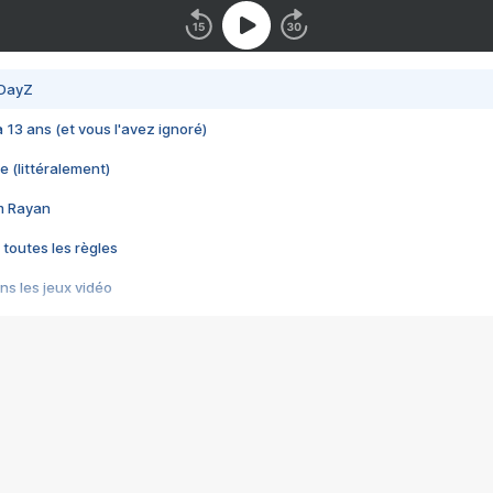
 DayZ
 a 13 ans (et vous l'avez ignoré)
e (littéralement)
im Rayan
 toutes les règles
s les jeux vidéo
us choquant de Rockstar ? - Le scandale BULLY
e plus moche de Steam
du RÊVE tourne au CAUCHEMAR
pendant 8 heures
it… à tort