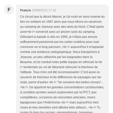
F
Francis
26/08/2012 17:20
Ce circuit que tu décris Marcel, je l'ai roulé en sens inverse du
tien en solitaire en 1997 alors que nous étions en vacances
au camping de Joyeuse avec des amis du Nord. C'était après
avoir<br /> conversé avec un ancien cyclo du camping.
Débutant la balade à vélo en 1995, je n'étais pas encore
suffisamment passionné par les cartes routières pour oser
concevoir un si long parcours ;<br /> aujourd'hui il m'apparait
comme une évidence cartographique. Nous transpirions à
Joyeuse, un peu rafraichis par les baignades dans la
Beaume, et j'ai conduit notre petite équipe en véhicule le<br
/> lendemain au col de Meyrand retrouver la fraicheur de
l'altitude. Tous m'en ont été reconnaissants ! C'est aussi ce
souvenir de fraicheur et de différences de paysages qui me
reste, parmi d'autres.<br /> "Se souvenir des belles choses"...
<br /> J'ai apprécié les grandes concentrations cyclotouristes,
à condition qu'elles soient cautionnées par la FFCT, pas
compétitives, occasions de rencontres amicales, moins
tapageuses que l'Ardéchoise,<br /> mais aujourd'hui mes
roues et mes semelles sont attirées bien ailleurs...<br /> Tu
roules là dans tes racines, géographiques, humaines,