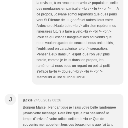
la revisiter, à en rencontrer sa<br /> population, celle
des montagnes en particulier.<br /> <br /> <br /> A
ce propos, Josyane et moi repartons quelques jours
vers St Etienne de Lugdarès et autres lieux entre
Ardèche et Haute Loire,<br /> afin d'en repérer mes
itinéraires futurs à faire à vélo.<br /> <br /> <br />
Pour ce qui est des images et des souvenirs que
nous voulons garder de ceux qui nous ont quittés,
l'oubli, seul en caractérise la<br /> séparation.
Penser à eux dans un esprit que l'on veut plus
serein, comme je le lis dans ton propos, les
ramènent à nous sous un regard où petit à petit
s'efface la<br /> douleur.<br /> <br /> <br />
Marcel<br /> <br /> <br /> <br />
J
jackie
24/08/2012 08:26
Bonjour Marcel. Pendant que je lisais votre belle randonnée
j'avais votre message. Peut être que je n'ai pas laissé le
temps d'arriver à votre article cette nuit.<br /> Que de
souvenirs me rappellent tous ces beaux noms que j'ai tant