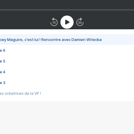
bey Maguire, c'est lui ! Rencontre avec Damien Witecka
e 6
e 5
e 4
e 3
s créatrices de la VF !
e 2
e 1
e Mektoub My Love arrive enfin ! Rencontre avec Shaïn Boumedine et Sal