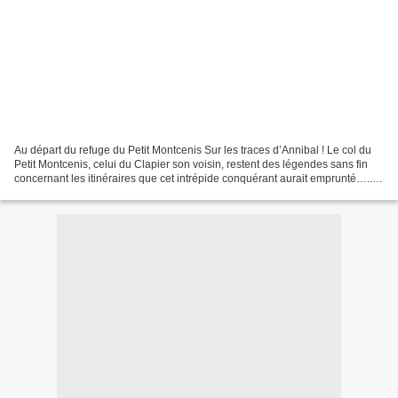
Au départ du refuge du Petit Montcenis Sur les traces d’Annibal ! Le col du
Petit Montcenis, celui du Clapier son voisin, restent des légendes sans fin
concernant les itinéraires que cet intrépide conquérant aurait emprunté…..A
ce sujet, je note qu’il...